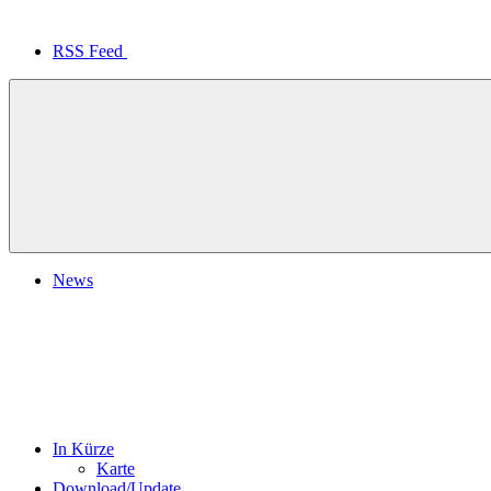
RSS Feed
News
In Kürze
Karte
Download/Update