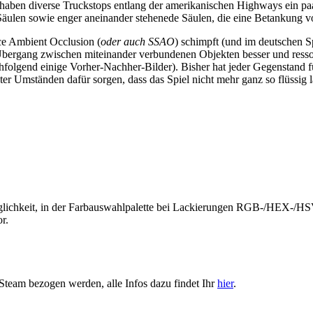
haben diverse Truckstops entlang der amerikanischen Highways ein p
 Säulen sowie enger aneinander stehenede Säulen, die eine Betankung v
ce Ambient Occlusion (
oder auch SSAO
) schimpft (und im deutschen S
r Übergang zwischen miteinander verbundenen Objekten besser und ress
hfolgend einige Vorher-Nachher-Bilder). Bisher hat jeder Gegenstand f
er Umständen dafür sorgen, dass das Spiel nicht mehr ganz so flüssig l
öglichkeit, in der Farbauswahlpalette bei Lackierungen RGB-/HEX-/H
r.
team bezogen werden, alle Infos dazu findet Ihr
hier
.