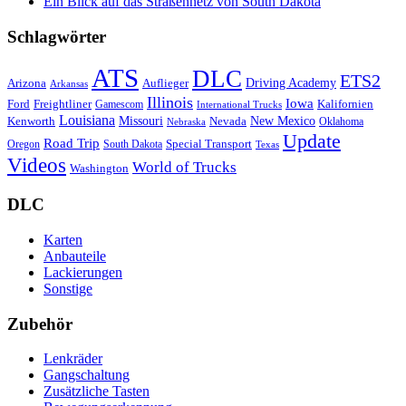
Ein Blick auf das Straßennetz von South Dakota
Schlagwörter
ATS
DLC
ETS2
Driving Academy
Arizona
Auflieger
Arkansas
Illinois
Iowa
Ford
Freightliner
Kalifornien
Gamescom
International Trucks
Louisiana
Missouri
New Mexico
Kenworth
Nevada
Oklahoma
Nebraska
Update
Road Trip
Special Transport
Oregon
South Dakota
Texas
Videos
World of Trucks
Washington
DLC
Karten
Anbauteile
Lackierungen
Sonstige
Zubehör
Lenkräder
Gangschaltung
Zusätzliche Tasten