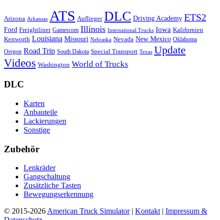
ATS
DLC
ETS2
Driving Academy
Arizona
Auflieger
Arkansas
Illinois
Iowa
Ford
Freightliner
Kalifornien
Gamescom
International Trucks
Louisiana
Missouri
New Mexico
Kenworth
Nevada
Oklahoma
Nebraska
Update
Road Trip
Special Transport
Oregon
South Dakota
Texas
Videos
World of Trucks
Washington
DLC
Karten
Anbauteile
Lackierungen
Sonstige
Zubehör
Lenkräder
Gangschaltung
Zusätzliche Tasten
Bewegungserkennung
© 2015-2026
American Truck Simulator
|
Kontakt
|
Impressum &
Datenschutz