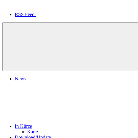
RSS Feed
News
In Kürze
Karte
Download/Update