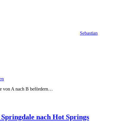
Sebastian
en
te von A nach B befördern…
 Springdale nach Hot Springs