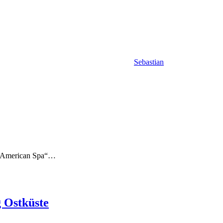
Sebastian
s „American Spa“…
g Ostküste