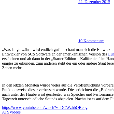
22. Dezember 2015
10 Kommentare
„Was lange währt, wird endlich gut“ – schaut man sich die Entwicklun
Entwickler von SCS Software an der amerikanischen Version des
Eur
erscheinen und ab dann in der „Starter Edition – Kalifornien“ im Hand
einiges zu erkunden, zum anderen steht der ein oder andere Staat bere
Zeiten mehr.
In den letzten Monaten wurde vieles auf die Veröffentlichung vorber
Funktionsweise dieser verbessert wurde. Dies erleichtert die „Bedruc
auch unter der Haube wird gearbeitet, was Speicher und Performance
Tageszeit unterschiedliche Sounds abspielen. Nachts ist es auf dem F
https://www.youtube.com/watch?v=DCWzhbORebg
ATS
Videos