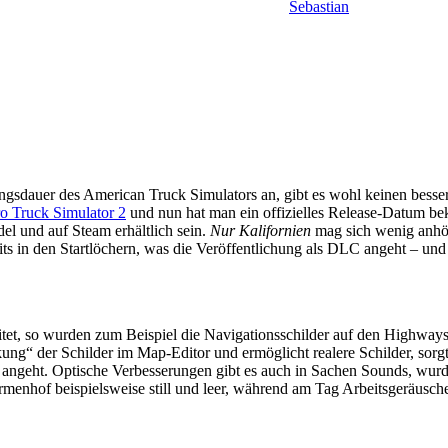
Sebastian
gsdauer des American Truck Simulators an, gibt es wohl keinen besseren
o Truck Simulator 2
und nun hat man ein offizielles Release-Datum be
el und auf Steam erhältlich sein.
Nur Kalifornien
mag sich wenig anhör
its in den Startlöchern, was die Veröffentlichung als DLC angeht – und
eitet, so wurden zum Beispiel die Navigationsschilder auf den Highwa
kung“ der Schilder im Map-Editor und ermöglicht realere Schilder, sorg
 angeht. Optische Verbesserungen gibt es auch in Sachen Sounds, wurd
irmenhof beispielsweise still und leer, während am Tag Arbeitsgeräusch