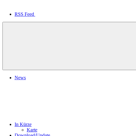
RSS Feed
News
In Kürze
Karte
Download/Update