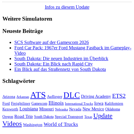
Infos zu diesem Update
Weitere Simulatoren
Neueste Beiträge
SCS Software auf der Gamescom 2026
Ford Car Pack: 1967er Ford Mustang Fastback im Gameplay-
Video
South Dakota: Die neuen Industrien im Überblick
South Dakota: Ein Blick nach Rapid City
Ein Blick auf das Straßennetz von South Dakota
Schlagwörter
ATS
DLC
ETS2
Driving Academy
Arizona
Auflieger
Arkansas
Illinois
Iowa
Ford
Freightliner
Kalifornien
Gamescom
International Trucks
Louisiana
Missouri
New Mexico
Kenworth
Nevada
Oklahoma
Nebraska
Update
Road Trip
Special Transport
Oregon
South Dakota
Texas
Videos
World of Trucks
Washington