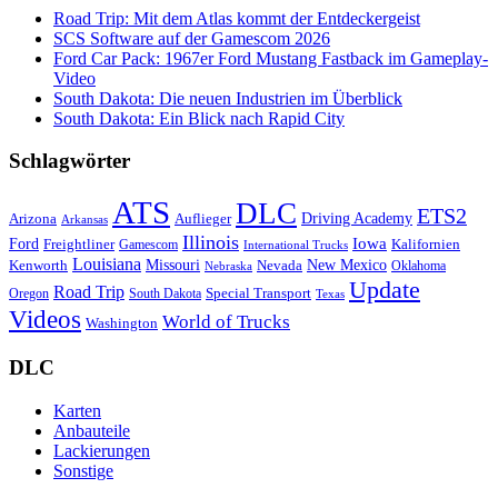
Road Trip: Mit dem Atlas kommt der Entdeckergeist
SCS Software auf der Gamescom 2026
Ford Car Pack: 1967er Ford Mustang Fastback im Gameplay-
Video
South Dakota: Die neuen Industrien im Überblick
South Dakota: Ein Blick nach Rapid City
Schlagwörter
ATS
DLC
ETS2
Driving Academy
Arizona
Auflieger
Arkansas
Illinois
Iowa
Ford
Freightliner
Kalifornien
Gamescom
International Trucks
Louisiana
Missouri
New Mexico
Kenworth
Nevada
Oklahoma
Nebraska
Update
Road Trip
Special Transport
Oregon
South Dakota
Texas
Videos
World of Trucks
Washington
DLC
Karten
Anbauteile
Lackierungen
Sonstige