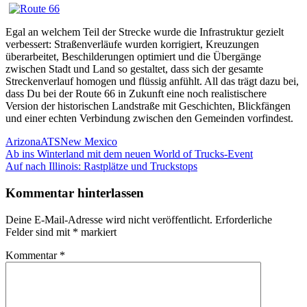
Egal an welchem Teil der Strecke wurde die Infrastruktur gezielt
verbessert: Straßenverläufe wurden korrigiert, Kreuzungen
überarbeitet, Beschilderungen optimiert und die Übergänge
zwischen Stadt und Land so gestaltet, dass sich der gesamte
Streckenverlauf homogen und flüssig anfühlt. All das trägt dazu bei,
dass Du bei der Route 66 in Zukunft eine noch realistischere
Version der historischen Landstraße mit Geschichten, Blickfängen
und einer echten Verbindung zwischen den Gemeinden vorfindest.
Arizona
ATS
New Mexico
Beitrags-
Vorheriger
Ab ins Winterland mit dem neuen World of Trucks-Event
Beitrag:
Nächster
Auf nach Illinois: Rastplätze und Truckstops
Navigation
Beitrag:
Kommentar hinterlassen
Deine E-Mail-Adresse wird nicht veröffentlicht.
Erforderliche
Felder sind mit
*
markiert
Kommentar
*