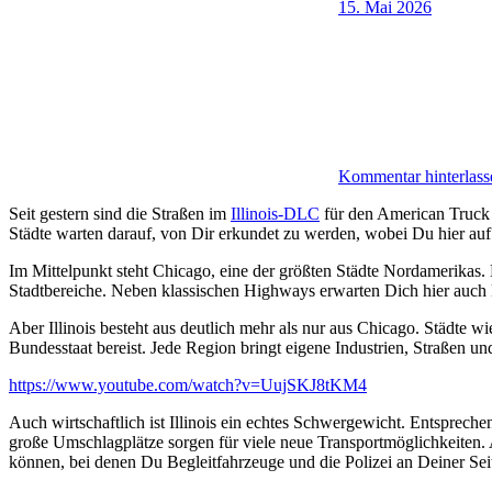
15. Mai 2026
Kommentar hinterlass
Seit gestern sind die Straßen im
Illinois-DLC
für den American Truck S
Städte warten darauf, von Dir erkundet zu werden, wobei Du hier auf
Im Mittelpunkt steht Chicago, eine der größten Städte Nordamerikas. 
Stadtbereiche. Neben klassischen Highways erwarten Dich hier auch 
Aber Illinois besteht aus deutlich mehr als nur aus Chicago. Städte
Bundesstaat bereist. Jede Region bringt eigene Industrien, Straßen un
https://www.youtube.com/watch?v=UujSKJ8tKM4
Auch wirtschaftlich ist Illinois ein echtes Schwergewicht. Entspreche
große Umschlagplätze sorgen für viele neue Transportmöglichkeiten
können, bei denen Du Begleitfahrzeuge und die Polizei an Deiner Sei