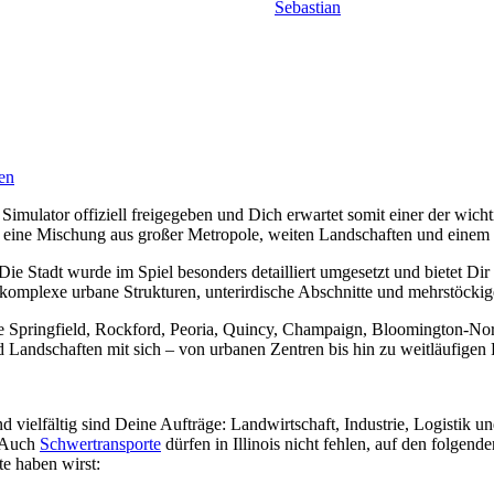
Sebastian
en
imulator offiziell freigegeben und Dich erwartet somit einer der wic
 eine Mischung aus großer Metropole, weiten Landschaften und einem di
Die Stadt wurde im Spiel besonders detailliert umgesetzt und bietet Dir
komplexe urbane Strukturen, unterirdische Abschnitte und mehrstöckig
 wie Springfield, Rockford, Peoria, Quincy, Champaign, Bloomington-No
d Landschaften mit sich – von urbanen Zentren bis hin zu weitläufigen 
nd vielfältig sind Deine Aufträge: Landwirtschaft, Industrie, Logistik 
. Auch
Schwertransporte
dürfen in Illinois nicht fehlen, auf den folge
te haben wirst: