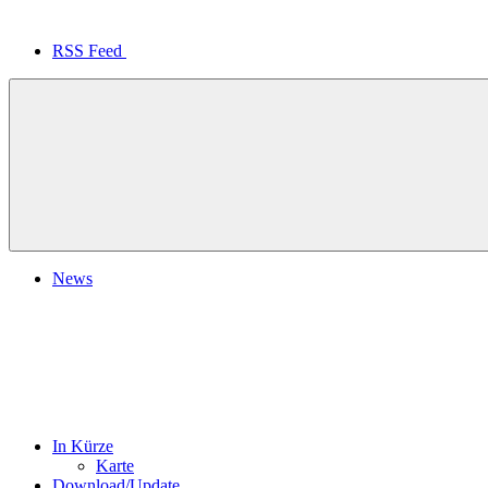
RSS Feed
News
In Kürze
Karte
Download/Update