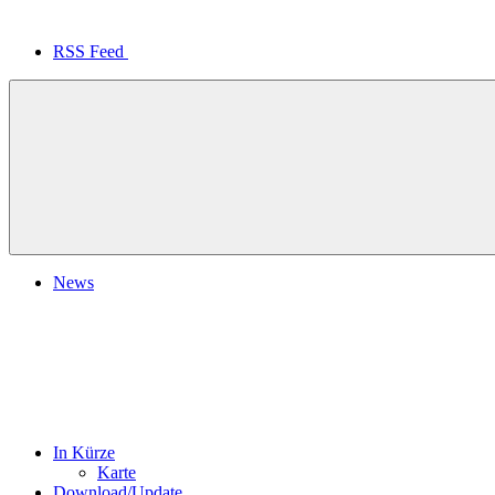
RSS Feed
News
In Kürze
Karte
Download/Update