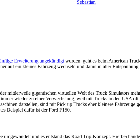
Sebastian
ünftige Erweiterung angekündigt
wurden, geht es beim American Truck
r auf ein kleines Fahrzeug wechseln und damit in aller Entspannung d
 der mittlerweile gigantischen virtuellen Welt des Truck Simulators me
 immer wieder zu einer Verwechslung, weil mit Trucks in den USA oft 
chinen darstellen, sind mit Pick-up Trucks eher kleinere Fahrzeuge g
s Beispiel dafür ist der Ford F150.
ee umgewandelt und es entstand das Road Trip-Konzept. Hierbei handelt