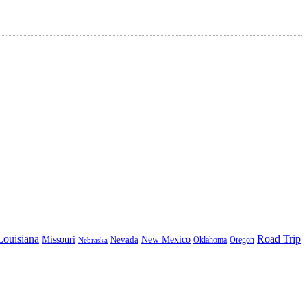
Louisiana
Road Trip
Missouri
New Mexico
Nevada
Oklahoma
Oregon
Nebraska