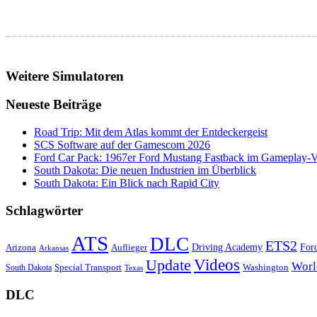
Weitere Simulatoren
Neueste Beiträge
Road Trip: Mit dem Atlas kommt der Entdeckergeist
SCS Software auf der Gamescom 2026
Ford Car Pack: 1967er Ford Mustang Fastback im Gameplay-
South Dakota: Die neuen Industrien im Überblick
South Dakota: Ein Blick nach Rapid City
Schlagwörter
ATS
DLC
ETS2
Driving Academy
Arizona
For
Auflieger
Arkansas
Videos
Update
Worl
Special Transport
Washington
South Dakota
Texas
DLC