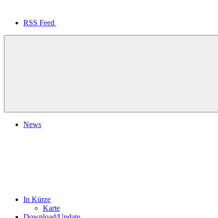
RSS Feed
News
In Kürze
Karte
Download/Update