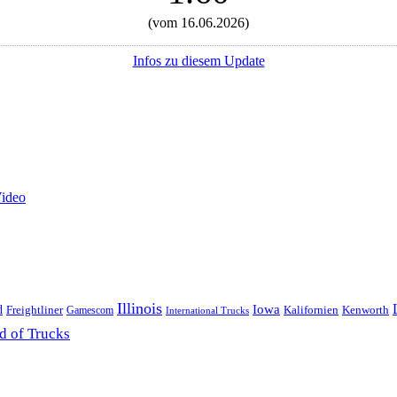
(vom 16.06.2026)
Infos zu diesem Update
Video
Illinois
Iowa
d
Freightliner
Kenworth
Kalifornien
Gamescom
International Trucks
d of Trucks