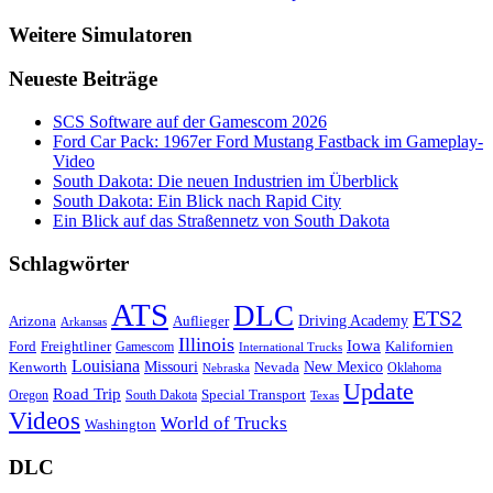
Weitere Simulatoren
Neueste Beiträge
SCS Software auf der Gamescom 2026
Ford Car Pack: 1967er Ford Mustang Fastback im Gameplay-
Video
South Dakota: Die neuen Industrien im Überblick
South Dakota: Ein Blick nach Rapid City
Ein Blick auf das Straßennetz von South Dakota
Schlagwörter
ATS
DLC
ETS2
Driving Academy
Arizona
Auflieger
Arkansas
Illinois
Iowa
Ford
Freightliner
Kalifornien
Gamescom
International Trucks
Louisiana
Missouri
New Mexico
Kenworth
Nevada
Oklahoma
Nebraska
Update
Road Trip
Special Transport
Oregon
South Dakota
Texas
Videos
World of Trucks
Washington
DLC