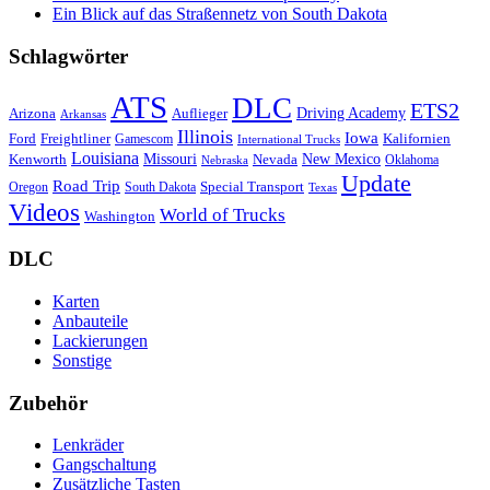
Ein Blick auf das Straßennetz von South Dakota
Schlagwörter
ATS
DLC
ETS2
Driving Academy
Arizona
Auflieger
Arkansas
Illinois
Iowa
Ford
Freightliner
Kalifornien
Gamescom
International Trucks
Louisiana
Missouri
New Mexico
Kenworth
Nevada
Oklahoma
Nebraska
Update
Road Trip
Special Transport
Oregon
South Dakota
Texas
Videos
World of Trucks
Washington
DLC
Karten
Anbauteile
Lackierungen
Sonstige
Zubehör
Lenkräder
Gangschaltung
Zusätzliche Tasten