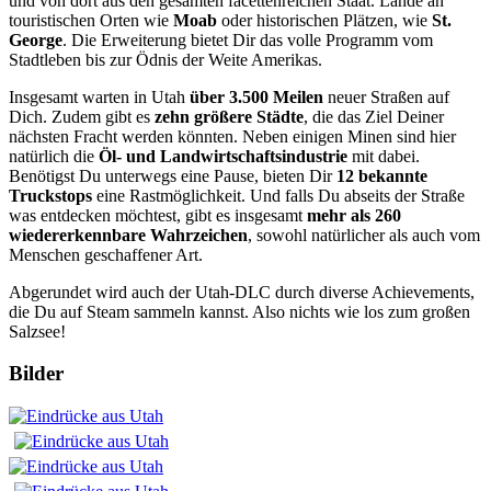
und von dort aus den gesamten facettenreichen Staat. Lande an
touristischen Orten wie
Moab
oder historischen Plätzen, wie
St.
George
. Die Erweiterung bietet Dir das volle Programm vom
Stadtleben bis zur Ödnis der Weite Amerikas.
Insgesamt warten in Utah
über 3.500 Meilen
neuer Straßen auf
Dich. Zudem gibt es
zehn größere Städte
, die das Ziel Deiner
nächsten Fracht werden könnten. Neben einigen Minen sind hier
natürlich die
Öl- und Landwirtschaftsindustrie
mit dabei.
Benötigst Du unterwegs eine Pause, bieten Dir
12 bekannte
Truckstops
eine Rastmöglichkeit. Und falls Du abseits der Straße
was entdecken möchtest, gibt es insgesamt
mehr als 260
wiedererkennbare Wahrzeichen
, sowohl natürlicher als auch vom
Menschen geschaffener Art.
Abgerundet wird auch der Utah-DLC durch diverse Achievements,
die Du auf Steam sammeln kannst. Also nichts wie los zum großen
Salzsee!
Bilder